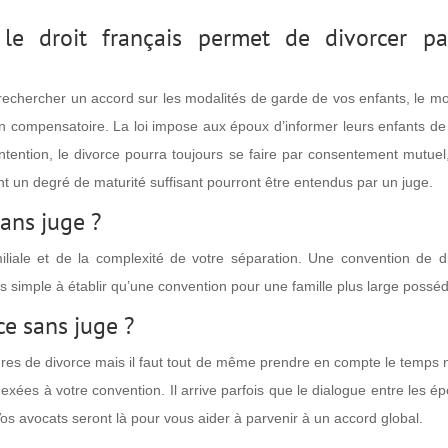
 le droit français permet de divorcer p
echercher un accord sur les modalités de garde de vos enfants, le mont
on compensatoire. La loi impose aux époux d’informer leurs enfants de 
 intention, le divorce pourra toujours se faire par consentement mutue
ant un degré de maturité suffisant pourront être entendus par un juge.
sans juge ?
amiliale et de la complexité de votre séparation. Une convention de 
us simple à établir qu’une convention pour une famille plus large possé
ce sans juge ?
ures de divorce mais il faut tout de même prendre en compte le temps 
exées à votre convention. Il arrive parfois que le dialogue entre les épo
 Vos avocats seront là pour vous aider à parvenir à un accord global.